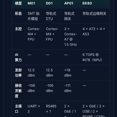
维度
M01
D01
AP01
E680
形态
SMT 贴
导轨式
导轨式
导轨式边缘网关
片模组
DTU
网关
主控
Cortex-
Cortex-
3 ×
4 × A72 + 4 ×
M4 +
M4 +
Cortex-
A53
FPU
FPU
A7 @
1.5 GHz
AI
—
—
—
6 TOPS @
算力
INT8（NPU）
发射
12.5
12.5
+19
—
功率
dBm
dBm
dBm
接收
-106
-106
-111
—
灵敏
dBm
dBm
dBm
度
主接
UART ×
RS485
2 ×
2 × GbE / 2 ×
口
2
× 1
GbE / 1
USB / 2 ×
×
RS485 / CAN-