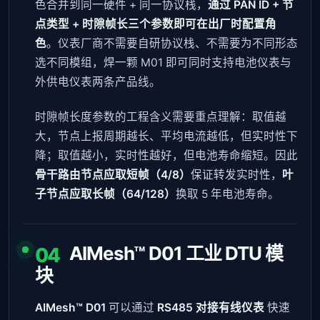
色合并到同一硬件 + 同一协议栈，
通过 PAN ID + 节
点类型 + 时隙帧长三个参数即可在出厂时配置角
色
。仪表厂商不需要自研协议栈、不需要为不同形态
选不同模组，焊一颗 M01 即可同时支持电池仪表与
外供电仪表两条产品线。
时隙帧长度参数的工程含义需要重点理解：取值越
大，节点上报周期越长、平均电流越低，但实时性下
降；取值越小，实时性越好，但电池寿命缩短。因此
骨干路由节点应取短帧（4/8）
保证转发实时性，
叶
子节点应取长帧（64/128）
换取 5 年电池寿命。
AIMesh™ D01 工业 DTU 模
04
块
AIMesh™ D01
可以通过
RS485 对接有线仪表
快速