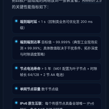
把四款产品组成的网络放到一张表里看，
AIMesh 2.5
的关键性能指标如下：
端到端时延
< 1 s（控制类业务可优化至 200 ms
级）
端到端到达率
目标值 ~ 99.999%（典型工业现场实
测 ≥ 99.99%；具体数值取决于干扰条件、拓扑深度
与时隙调度策略）
节点电池寿命
> 5 年（M01 配置为叶子节点 + 时隙
帧长 64/128 + 2 节 AA 电池）
单网节点容量
数千节点级
IPv6 原生互联
：每个传感节点具备全球唯一
IPv6