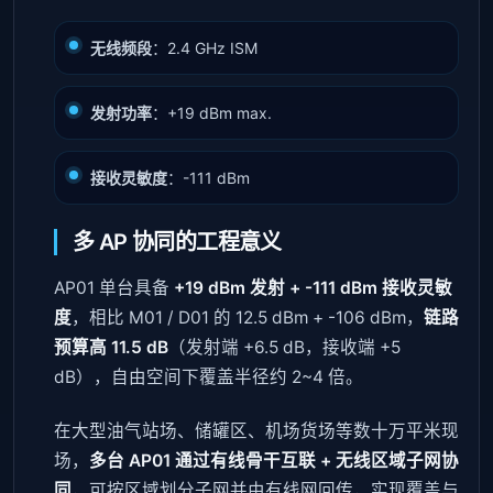
无线频段
：2.4 GHz ISM
发射功率
：+19 dBm max.
接收灵敏度
：-111 dBm
多 AP 协同的工程意义
AP01 单台具备
+19 dBm 发射 + -111 dBm 接收灵敏
度
，相比 M01 / D01 的 12.5 dBm + -106 dBm，
链路
预算高 11.5 dB
（发射端 +6.5 dB，接收端 +5
dB），自由空间下覆盖半径约 2~4 倍。
在大型油气站场、储罐区、机场货场等数十万平米现
场，
多台 AP01 通过有线骨干互联 + 无线区域子网协
同
，可按区域划分子网并由有线网回传，实现覆盖与