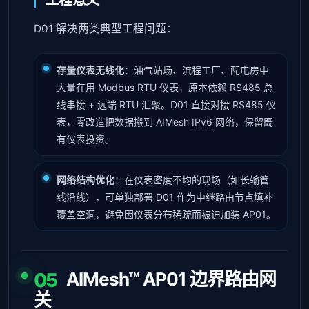
D01 解决两类典型工程问题：
存量仪表无线化
：油气站场、流程工厂、配电房中
大量在用 Modbus RTU 仪表，原本依赖 RS485 总
线串接 + 远端 RTU 汇聚。D01 直接对接 RS485 仪
表，零改造把数据搬到 AIMesh
IPv6
网络，保留既
有仪表投资。
网络结构优化
：在仪表密度不均的现场（如长输管
线沿线），可单独部署 D01 作为中继路由节点填补
覆盖空洞，避免因仪表分布稀疏而被迫加装 AP01。
AIMesh™ AP01 边界路由网
05
关