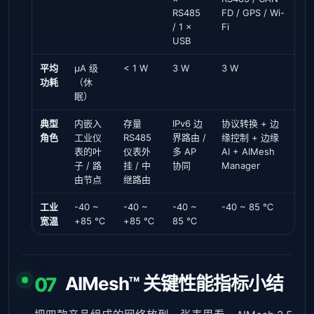
RS485
FD / GPS / Wi-
/ 1 ×
Fi
USB
平均
μA 级
< 1 W
3 W
3 W
功耗
（休
眠）
典型
内嵌入
存量
IPv6
边
协议转换 + 边
角色
工业仪
RS485
界路由 /
缘控制 + 边缘
表的叶
仪表外
多 AP
AI + AIMesh
子 / 路
挂 / 中
协同
Manager
由节点
继路由
工业
-40 ~
-40 ~
-40 ~
-40 ~ 85 ℃
宽温
+85 ℃
+85 ℃
85 ℃
AIMesh™ 关键性能指标小结
07