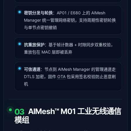
密钥分发与轮换
：AP01 / E680 上的 AIMesh
Manager 统一管理网络密钥，支持周期性密钥轮换
与单节点密钥撤销
抗重放保护
：基于帧计数器 + 时隙同步双重校验，
重放包在 MAC 层即被丢弃
可信通道
：节点到 AIMesh Manager 的管理通道走
DTLS 加密，固件
OTA
包采用签名校验防止恶意刷
机
AIMesh™ M01 工业无线通信
03
模组