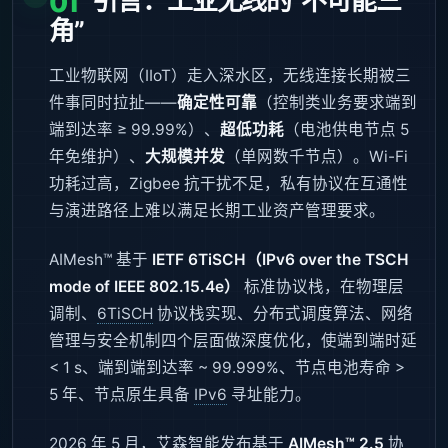
引言：工业无线的“不可能三
01
角”
工业物联网（IIoT）走入深水区，无线连接长期被三
件事同时拉扯——
确定性可靠
（控制类业务要求端到
端到达率 ≥ 99.99%）、
超低功耗
（电池供电节点 5
年免维护）、
大规模并发
（单网数千节点）。Wi-Fi
功耗过高，Zigbee 抗干扰不足，私有协议在互通性
与演进路径上难以满足长期工业资产管理要求。
AIMesh™ 基于
IETF 6TiSCH（IPv6 over the TSCH
mode of IEEE 802.15.4e）
标准协议栈，在物理层
调制、
6TiSCH
协议栈实现、分布式调度算法、网络
管理与安全机制四个层面做深度优化，使端到端时延
< 1 s、端到端到达率 ~ 99.999%、节点电池寿命 >
5 年、节点原生具备
IPv6
寻址能力。
2026 年 5 月，艾森智能发布基于
AIMesh™ 2.5
协